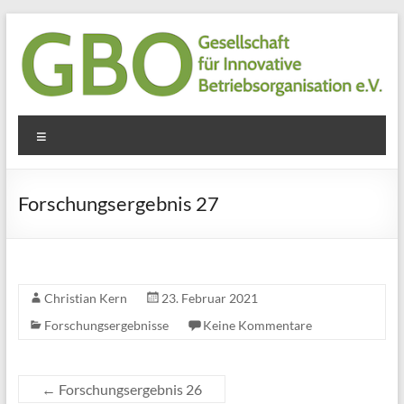
Zum
Inhalt
springen
GBO
Menü
e.V.
Gesellschaft
Forschungsergebnis 27
für
innovative
Betriebsorganisation
e.V.
Christian Kern
23. Februar 2021
Forschungsergebnisse
Keine Kommentare
←
Forschungsergebnis 26