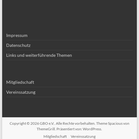
Impressum
Datenschutz
Links und weiterführende Themen
Mitgliedschaft
Vereinssatzung
Copyright © 2026
GBO e.V.
. Alle Rechte vorbehalten. Theme
Spacious
von
ThemeGrill. Präsentiert von:
WordPress
.
Mitgliedschaft
Vereinssatzung