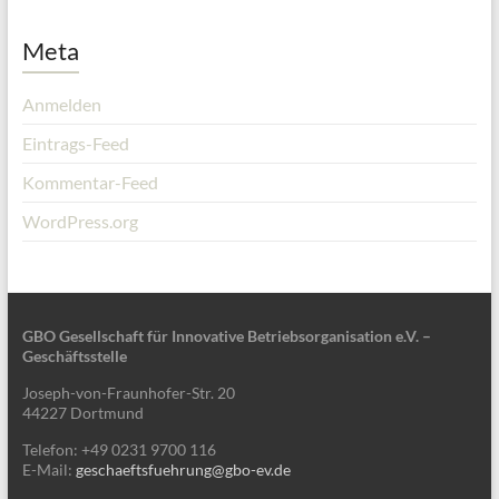
Meta
Anmelden
Eintrags-Feed
Kommentar-Feed
WordPress.org
GBO Gesellschaft für Innovative Betriebsorganisation e.V. –
Geschäftsstelle
Joseph-von-Fraunhofer-Str. 20
44227 Dortmund
Telefon: +49 0231 9700 116
E-Mail:
geschaeftsfuehrung@gbo-ev.de