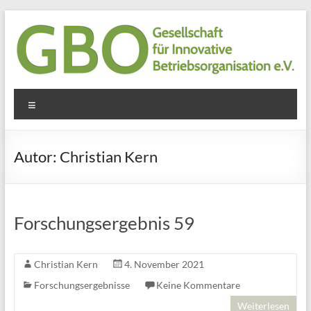
Zum
Inhalt
springen
GBO
Menü
e.V.
Gesellschaft
Autor:
Christian Kern
für
innovative
Betriebsorganisation
e.V.
Forschungsergebnis 59
Christian Kern
4. November 2021
Forschungsergebnisse
Keine Kommentare
Weiterlesen