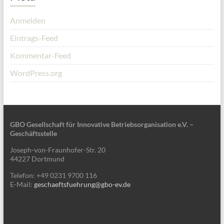
Anmelden
Eintrags-Feed
Kommentar-Feed
WordPress.org
GBO Gesellschaft für Innovative Betriebsorganisation e.V. –
Geschäftsstelle
Joseph-von-Fraunhofer-Str. 20
44227 Dortmund
Telefon: +49 0231 9700 116
E-Mail:
geschaeftsfuehrung@gbo-ev.de