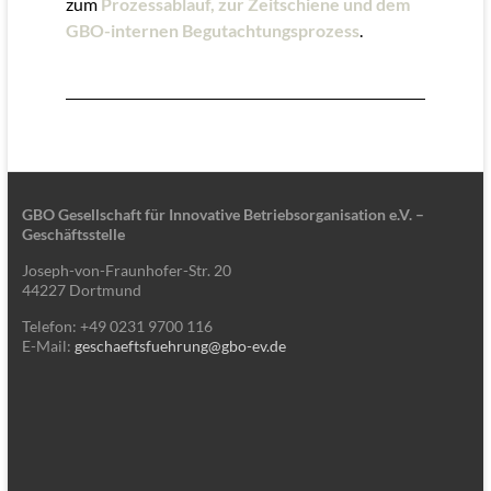
zum
Prozessablauf, zur Zeitschiene und dem
GBO-internen Begutachtungsprozess
.
GBO Gesellschaft für Innovative Betriebsorganisation e.V. –
Geschäftsstelle
Joseph-von-Fraunhofer-Str. 20
44227 Dortmund
Telefon: +49 0231 9700 116
E-Mail:
geschaeftsfuehrung@gbo-ev.de